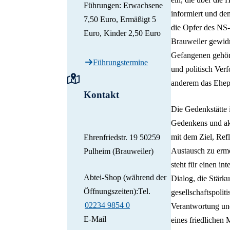
Führungen: Erwachsene
informiert und d
7,50 Euro, Ermäßigt 5
die Opfer des NS
Euro, Kinder 2,50 Euro
Brauweiler gewidm
Gefangenen gehört
Führungstermine
und politisch Verf
anderem das Ehep
Kontakt
Die Gedenkstätte i
Gedenkens und ak
mit dem Ziel, Ref
Ehrenfriedstr. 19 50259
Austausch zu ermö
Pulheim (Brauweiler)
steht für einen int
Abtei-Shop (während der
Dialog, die Stärk
Öffnungszeiten):Tel.
gesellschaftspoliti
02234 9854 0
Verantwortung un
E-Mail
eines friedlichen 