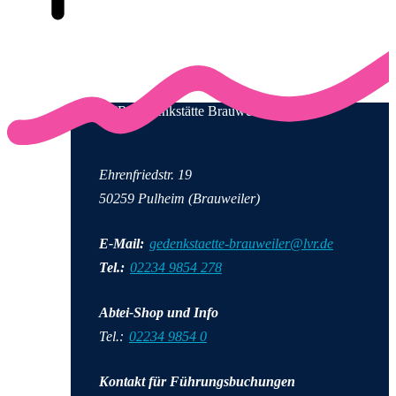
LVR-Gedenkstätte Brauweiler
Ehrenfriedstr. 19
50259 Pulheim (Brauweiler)
E-Mail:
gedenkstaette-brauweiler@lvr.de
Tel.:
02234 9854 278
Abtei-Shop und Info
Tel.:
02234 9854 0
Kontakt für Führungsbuchungen