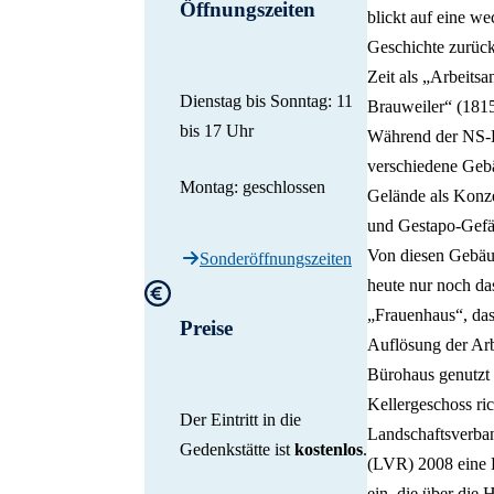
Öffnungszeiten
blickt auf eine we
Geschichte zurüc
Zeit als „Arbeitsan
Dienstag bis Sonntag: 11
Brauweiler“ (1815
bis 17 Uhr
Während der NS-
verschiedene Geb
Montag: geschlossen
Gelände als Konze
und Gestapo-Gefä
Von diesen Gebäud
Sonderöffnungszeiten
heute nur noch da
„Frauenhaus“, das 
Preise
Auflösung der Arbe
Bürohaus genutzt 
Kellergeschoss ric
Der Eintritt in die
Landschaftsverba
Gedenkstätte ist
kostenlos
.
(LVR) 2008 eine 
ein, die über die